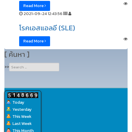
Read More
2021-09-24 12:43:56
โรคเอสแอลอี (SLE)
Read More
[ ค้นหา ]
Type 2 or
>>
more
characters
for
results.
Today
Yesterday
This Week
Last Week
This Month