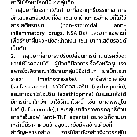
ยาที่ใช้รักษาโรคนี้มี 2 กลุ่มคือ
1. กลุ่มยาที่บรรเทาได้แก่ ยาที่ออกฤทธิ์บรรเทาอาการ
อักเสบและเจ็บปวดที่ข้อ เช่น ยาต้านการอักเสบที่ไม่ใช่
สารเสตียรอยด์ (non-steroidal anti-
inflammatory drugs, NSAIDs) และยาทาเฉพาะที่
เพื่อรักษาผื่นผิวหนังสะเก็ดเงิน เช่น ยาทาเสตียรอยด์
เป็นต้น
2. กลุ่มยาที่สามารถปรับเปลี่ยนการดำเนินโรคซึ่งจะ
ช่วยให้โรคสงบได้ ผู้ป่วยที่มีอาการเรื้อรังหรือรุนแรง
แพทย์จะพิจารณาใช้ยาในกลุ่มนี้ซึ่งได้แก่ ยาเม็ทโธเท
รกเซท (methotrexate), ยาซัลฟาซาลาซีน
(sulfasalazine), ยาไซโคลสปอริน (cyclosporin),
และยาเอซาไธโอปรีน (azathioprine) ในระยะหลังได้
มีการนำยาใหม่ๆ มาใช้รักษาโรคนี้ เช่น ยาเลฟฟลูโน
ไมด์ (leflunomide), และกลุ่มยาชีวภาพออกฤทธิ์ต้าน
สารทีเอ็นเอฟ (anti-TNF agents) อย่างไรก็ตามยา
เหล่านี้มีราคาค่อนข้างสูงและยังมีผลข้างเคียงที่
สำคัญหลายอย่าง การใช้ยาดังกล่าวจึงควรอยู่ใน