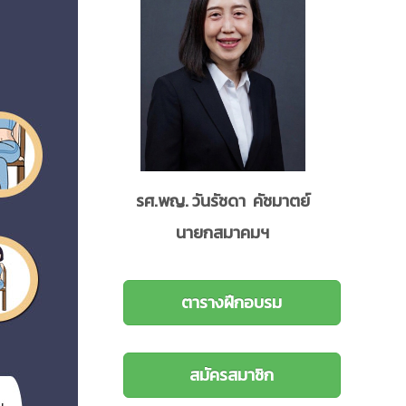
รศ.พญ. วันรัชดา คัชมาตย์
นายกสมาคมฯ
ตารางฝึกอบรม
สมัครสมาชิก