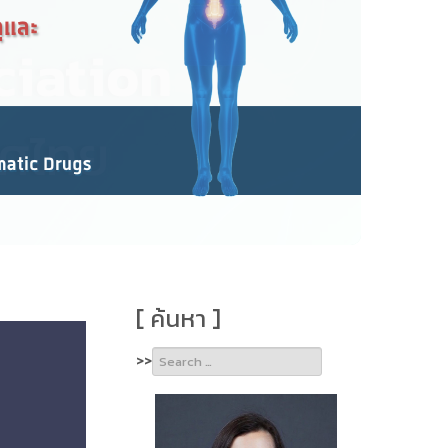
[ ค้นหา ]
Type 2 or
>>
more
characters
for
results.